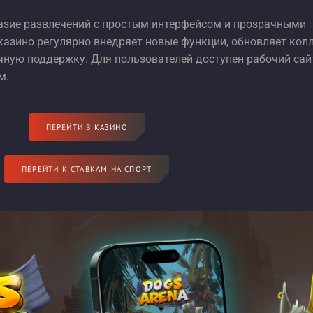
бразие развлечений с простым интерфейсом и прозрачными
 казино регулярно внедряет новые функции, обновляет ко
чную поддержку. Для пользователей доступен рабочий сай
м.
ПЕРЕЙТИ В КАЗИНО
ПЕРЕЙТИ К СТАВКАМ НА СПОРТ