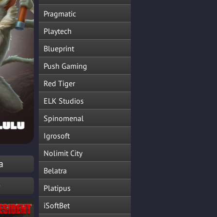
Pragmatic
Playtech
Blueprint
Push Gaming
Red Tiger
ELK Studios
Spinomenal
Igrosoft
Nolimit City
а
Belatra
е
Platipus
iSoftBet