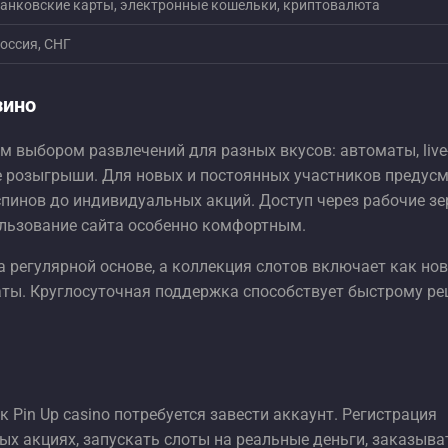
анковские карты, электронные кошельки, криптовалюта
оссия, СНГ
зино
им выбором развлечений для разных вкусов: автоматы, live
рые розыгрыши. Для новых и постоянных участников предус
пинов до индивидуальных акций. Доступ через рабочие зе
льзование сайта особенно комфортным.
 регулярной основе, а коллекция слотов включает как нов
аты. Круглосуточная поддержка способствует быстрому р
 Pin Up casino потребуется завести аккаунт. Регистрация
ых акциях, запускать слоты на реальные деньги, заказыва