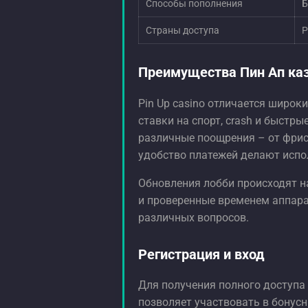
Способы пополнения
Б
Страны доступа
Р
Преимущества Пин Ап ка
Pin Up casino отличается широк
ставки на спорт, crash и быст
различные поощрения – от фрис
удобство платежей делают испо
Обновления лобби происходят на
и проверенные временем аппар
различных вопросов.
Регистрация и вход
Для получения полного доступа к
позволяет участвовать в бонусн