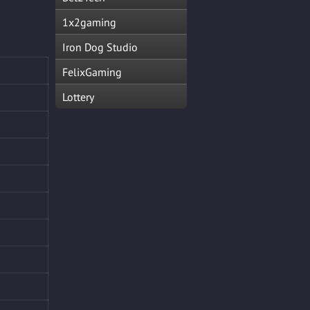
1x2gaming
Iron Dog Studio
FelixGaming
Lottery