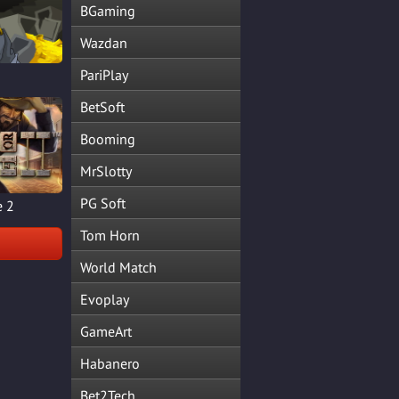
BGaming
Wazdan
PariPlay
BetSoft
Booming
MrSlotty
PG Soft
e 2
Tom Horn
World Match
Evoplay
GameArt
Habanero
Bet2Tech