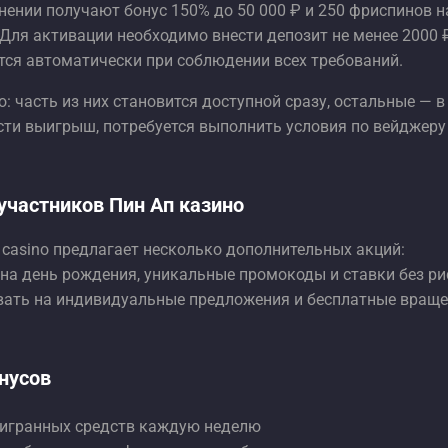
нении получают бонус 150% до 50 000 ₽ и 250 фриспинов н
Для активации необходимо внести депозит не менее 2000 
тся автоматически при соблюдении всех требований.
 часть из них становится доступной сразу, остальные — в
ти выигрыш, потребуется выполнить условия по вейджеру
участников Пин Ап казино
p casino предлагает несколько дополнительных акций:
на день рождения, уникальные промокоды и ставки без ри
вать на индивидуальные предложения и бесплатные враще
нусов
оигранных средств каждую неделю