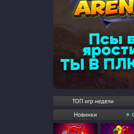
ТОП игр недели
Новинки