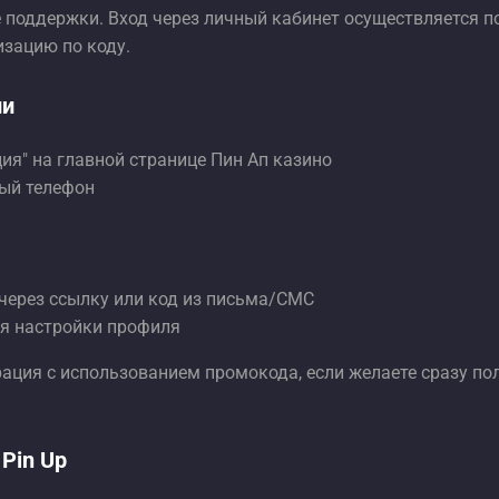
 поддержки. Вход через личный кабинет осуществляется п
изацию по коду.
ии
ия" на главной странице Пин Ап казино
ный телефон
через ссылку или код из письма/СМС
ля настройки профиля
ация с использованием промокода, если желаете сразу по
Pin Up