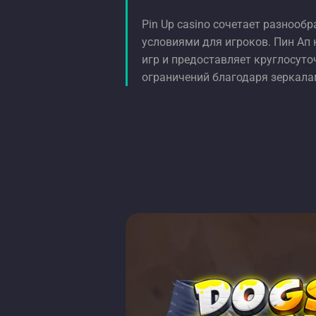
Pin Up casino сочетает разноо
условиями для игроков. Пин Ап
игр и предоставляет круглосуто
ограничений благодаря зеркала